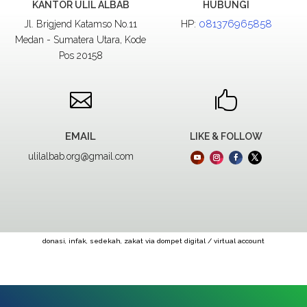
KANTOR ULIL ALBAB
HUBUNGI
HP:
081376965858
Jl. Brigjend Katamso No.11
Medan - Sumatera Utara, Kode
Pos 20158


EMAIL
LIKE & FOLLOW
ulilalbab.org@gmail.com
donasi, infak, sedekah, zakat via dompet digital / virtual account