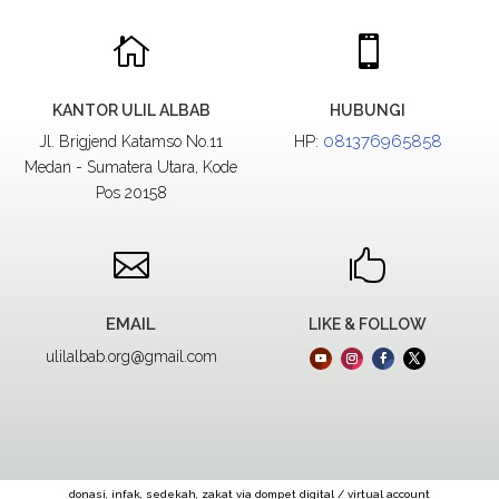


KANTOR ULIL ALBAB
HUBUNGI
HP:
081376965858
Jl. Brigjend Katamso No.11
Medan - Sumatera Utara, Kode
Pos 20158


EMAIL
LIKE & FOLLOW
ulilalbab.org@gmail.com
donasi, infak, sedekah, zakat via dompet digital / virtual account