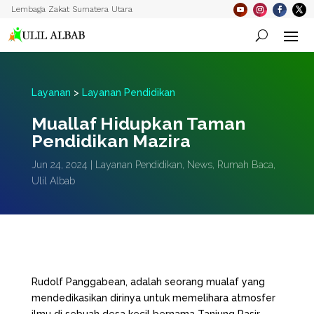
Lembaga Zakat Sumatera Utara
Layanan
>
Layanan Pendidikan
Muallaf Hidupkan Taman
Pendidikan Mazira
Jun 24, 2024
|
Layanan Pendidikan
,
News
,
Rumah Baca
,
Ulil Albab
Rudolf Panggabean, adalah seorang mualaf yang
mendedikasikan dirinya untuk memelihara atmosfer