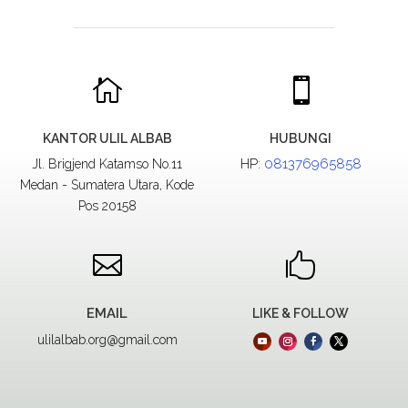


KANTOR ULIL ALBAB
HUBUNGI
HP:
081376965858
Jl. Brigjend Katamso No.11
Medan - Sumatera Utara, Kode
Pos 20158


EMAIL
LIKE & FOLLOW
ulilalbab.org@gmail.com