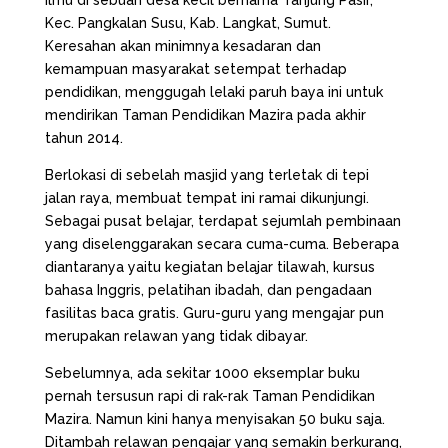
ilmu di sebuah desa kecil bernama Tanjung Pasir,
Kec. Pangkalan Susu, Kab. Langkat, Sumut.
Keresahan akan minimnya kesadaran dan
kemampuan masyarakat setempat terhadap
pendidikan, menggugah lelaki paruh baya ini untuk
mendirikan Taman Pendidikan Mazira pada akhir
tahun 2014.
Berlokasi di sebelah masjid yang terletak di tepi
jalan raya, membuat tempat ini ramai dikunjungi.
Sebagai pusat belajar, terdapat sejumlah pembinaan
yang diselenggarakan secara cuma-cuma. Beberapa
diantaranya yaitu kegiatan belajar tilawah, kursus
bahasa Inggris, pelatihan ibadah, dan pengadaan
fasilitas baca gratis. Guru-guru yang mengajar pun
merupakan relawan yang tidak dibayar.
Sebelumnya, ada sekitar 1000 eksemplar buku
pernah tersusun rapi di rak-rak Taman Pendidikan
Mazira. Namun kini hanya menyisakan 50 buku saja.
Ditambah relawan pengajar yang semakin berkurang,