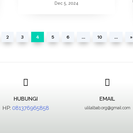
Dec 5, 2024
2
3
4
5
6
...
10
...
»


HUBUNGI
EMAIL
HP:
081376965858
ulilalbab.org@gmail.com